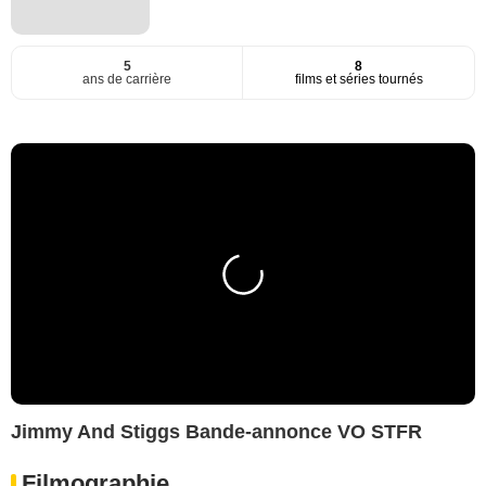
5
8
ans de carrière
films et séries tournés
Jimmy And Stiggs Bande-annonce VO STFR
Filmographie