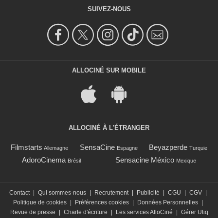
SUIVEZ-NOUS
ALLOCINÉ SUR MOBILE
ALLOCINÉ À L'ÉTRANGER
Filmstarts
SensaCine
Beyazperde
Allemagne
Espagne
Turquie
AdoroCinema
Sensacine México
Brésil
Mexique
Contact
|
Qui sommes-nous
|
Recrutement
|
Publicité
|
CGU
|
CGV
|
Politique de cookies
|
Préférences cookies
|
Données Personnelles
|
Revue de presse
|
Charte d'écriture
|
Les services AlloCiné
|
Gérer Utiq