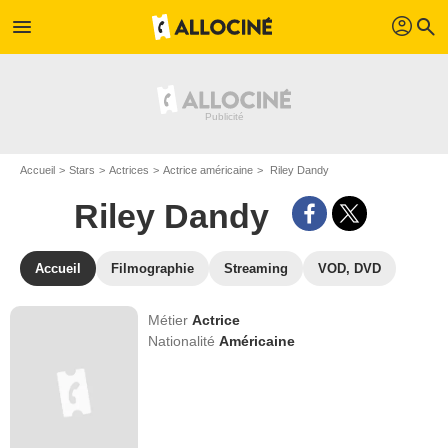
profil
menu
search
Accueil
Stars
Actrices
Actrice américaine
Riley Dandy
Riley Dandy
Accueil
Filmographie
Streaming
VOD, DVD
Métier
Actrice
Nationalité
Américaine