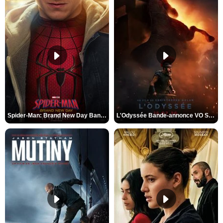
Spider-Man: Brand New Day Bande-annonce VO STFR
L'Odyssée Bande-annonce VO STFR