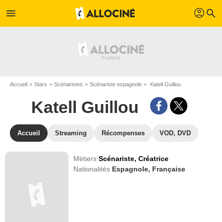
profil
menu
search
Accueil
Stars
Scénaristes
Scénariste espagnole
Katell Guillou
Katell Guillou
Accueil
Streaming
Récompenses
VOD, DVD
Métiers
Scénariste,
Créatrice
Nationalités
Espagnole,
Française