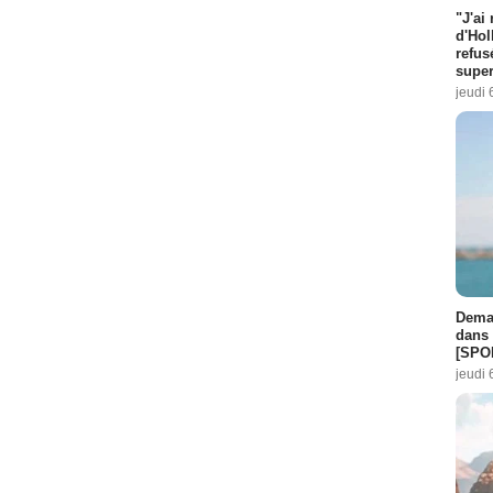
"J'ai
d'Hol
refus
super
jeudi 
Demai
dans 
[SPO
jeudi 