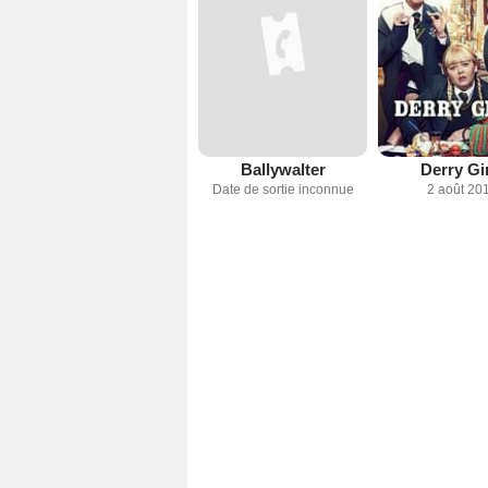
Ballywalter
Derry Gi
Date de sortie inconnue
2 août 20