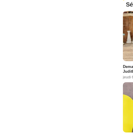
Sé
Demai
Judit
jeudi 