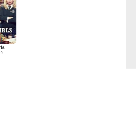
rls
19