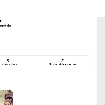
r
rlandais
3
2
ns de carrière
films et séries tournés