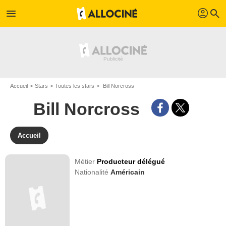
profil
menu
search
Accueil
Stars
Toutes les stars
Bill Norcross
Bill Norcross
Accueil
Métier
Producteur délégué
Nationalité
Américain