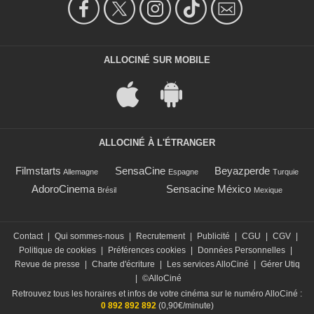
ALLOCINÉ SUR MOBILE
ALLOCINÉ À L'ÉTRANGER
Filmstarts
SensaCine
Beyazperde
Allemagne
Espagne
Turquie
AdoroCinema
Sensacine México
Brésil
Mexique
Contact
|
Qui sommes-nous
|
Recrutement
|
Publicité
|
CGU
|
CGV
|
Politique de cookies
|
Préférences cookies
|
Données Personnelles
|
Revue de presse
|
Charte d'écriture
|
Les services AlloCiné
|
Gérer Utiq
|
©AlloCiné
Retrouvez tous les horaires et infos de votre cinéma sur le numéro AlloCiné :
0 892 892 892
(0,90€/minute)