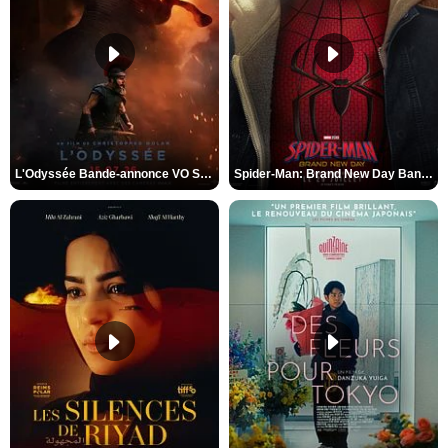
L'Odyssée Bande-annonce VO STFR
Spider-Man: Brand New Day Bande-annonce VO STFR