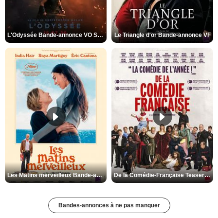
L'Odyssée Bande-annonce VO STFR
Le Triangle d'or Bande-annonce VF
Les Matins merveilleux Bande-annonce VF
De la Comédie-Française Teaser VF
Bandes-annonces à ne pas manquer