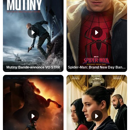
Mutiny Bande-annonce VO STFR
Spider-Man: Brand New Day Bande-annonce VO STFR