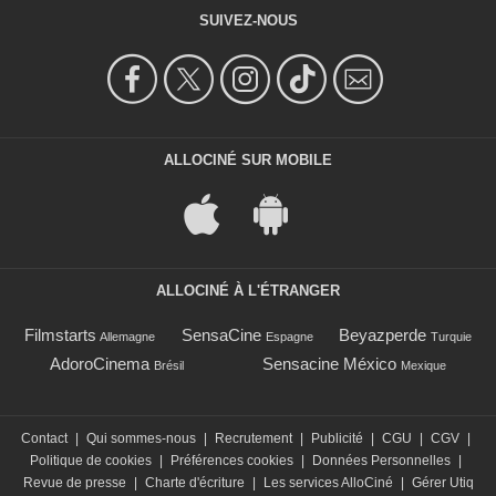
SUIVEZ-NOUS
ALLOCINÉ SUR MOBILE
ALLOCINÉ À L'ÉTRANGER
Filmstarts
SensaCine
Beyazperde
Allemagne
Espagne
Turquie
AdoroCinema
Sensacine México
Brésil
Mexique
Contact
|
Qui sommes-nous
|
Recrutement
|
Publicité
|
CGU
|
CGV
|
Politique de cookies
|
Préférences cookies
|
Données Personnelles
|
Revue de presse
|
Charte d'écriture
|
Les services AlloCiné
|
Gérer Utiq