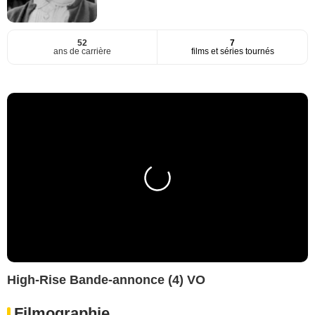
52
7
ans de carrière
films et séries tournés
High-Rise Bande-annonce (4) VO
Filmographie