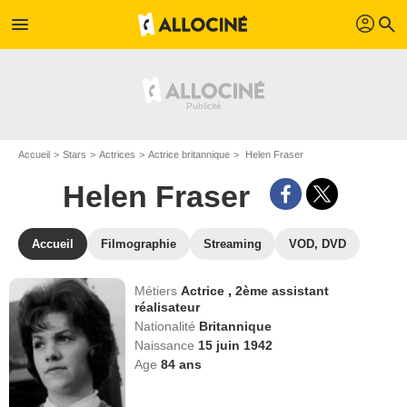
profil
menu
search
Accueil
Stars
Actrices
Actrice britannique
Helen Fraser
Helen Fraser
Accueil
Filmographie
Streaming
VOD, DVD
Métiers
Actrice
,
2ème assistant
réalisateur
Nationalité
Britannique
Naissance
15 juin 1942
Age
84
ans