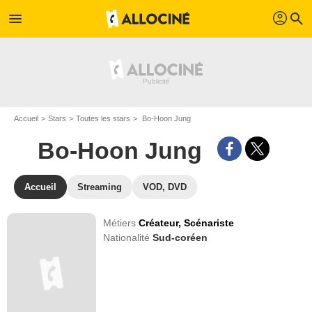
profil
menu
search
Accueil
Stars
Toutes les stars
Bo-Hoon Jung
Bo-Hoon Jung
Accueil
Streaming
VOD, DVD
Métiers
Créateur,
Scénariste
Nationalité
Sud-coréen