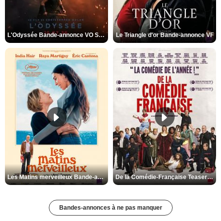
L'Odyssée Bande-annonce VO STFR
Le Triangle d'or Bande-annonce VF
Les Matins merveilleux Bande-annonce VF
De la Comédie-Française Teaser VF
Bandes-annonces à ne pas manquer