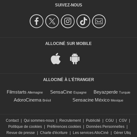
SUIVEZ-NOUS
ALLOCINÉ SUR MOBILE
ALLOCINÉ À L'ÉTRANGER
Filmstarts
SensaCine
Beyazperde
Allemagne
Espagne
Turquie
AdoroCinema
Sensacine México
Brésil
Mexique
Contact
|
Qui sommes-nous
|
Recrutement
|
Publicité
|
CGU
|
CGV
|
Politique de cookies
|
Préférences cookies
|
Données Personnelles
|
Revue de presse
|
Charte d'écriture
|
Les services AlloCiné
|
Gérer Utiq