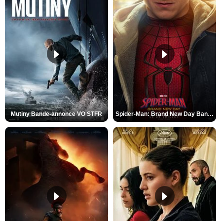
Mutiny Bande-annonce VO STFR
Spider-Man: Brand New Day Bande-annonce VO STFR