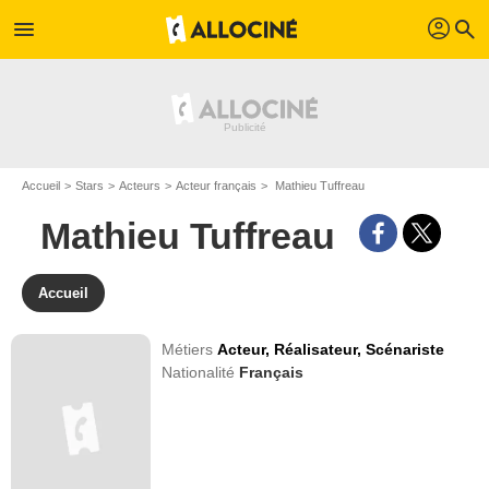
profil
menu
search
Accueil
Stars
Acteurs
Acteur français
Mathieu Tuffreau
Mathieu Tuffreau
Accueil
Métiers
Acteur,
Réalisateur,
Scénariste
Nationalité
Français