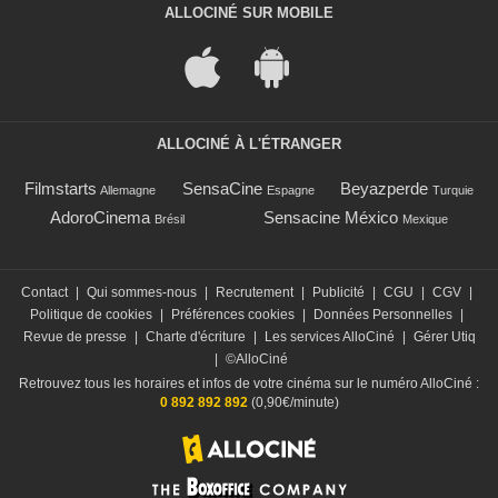
ALLOCINÉ SUR MOBILE
ALLOCINÉ À L'ÉTRANGER
Filmstarts
SensaCine
Beyazperde
Allemagne
Espagne
Turquie
AdoroCinema
Sensacine México
Brésil
Mexique
Contact
|
Qui sommes-nous
|
Recrutement
|
Publicité
|
CGU
|
CGV
|
Politique de cookies
|
Préférences cookies
|
Données Personnelles
|
Revue de presse
|
Charte d'écriture
|
Les services AlloCiné
|
Gérer Utiq
|
©AlloCiné
Retrouvez tous les horaires et infos de votre cinéma sur le numéro AlloCiné :
0 892 892 892
(0,90€/minute)