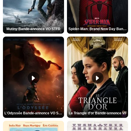
Mutiny Bande-annonce VO STFR
Spider-Man: Brand New Day Bande-annonce VO STFR
L'Odyssée Bande-annonce VO STFR
Le Triangle d'or Bande-annonce VF