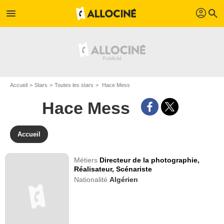
profil
menu
search
Accueil
Stars
Toutes les stars
Hace Mess
Hace Mess
Accueil
Métiers
Directeur de la photographie,
Réalisateur,
Scénariste
Nationalité
Algérien