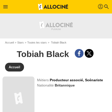
profil
menu
search
Accueil
Stars
Toutes les stars
Tobiah Black
Tobiah Black
Accueil
Métiers
Producteur associé,
Scénariste
Nationalité
Britannique