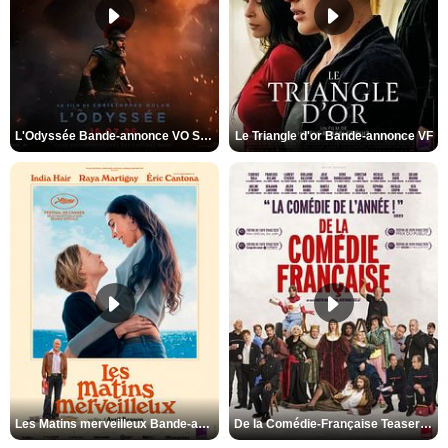
L'Odyssée Bande-annonce VO STFR
Le Triangle d'or Bande-annonce VF
Les Matins merveilleux Bande-annonce VF
De la Comédie-Française Teaser VF