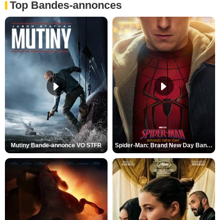
Top Bandes-annonces
Mutiny Bande-annonce VO STFR
Spider-Man: Brand New Day Bande-annonce VO STFR