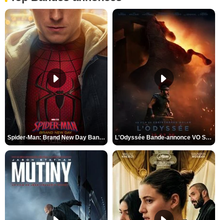
Spider-Man: Brand New Day Bande-annonce VO STFR
L'Odyssée Bande-annonce VO STFR