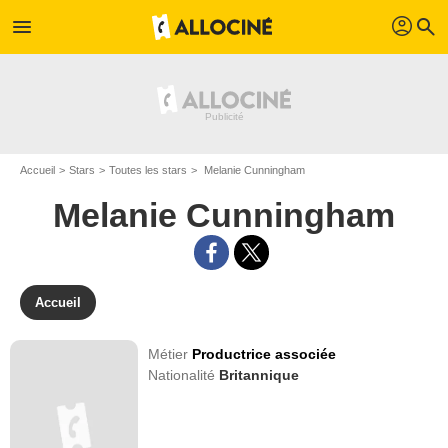
profil
menu
search
Accueil
Stars
Toutes les stars
Melanie Cunningham
Melanie Cunningham
Accueil
Métier
Productrice associée
Nationalité
Britannique