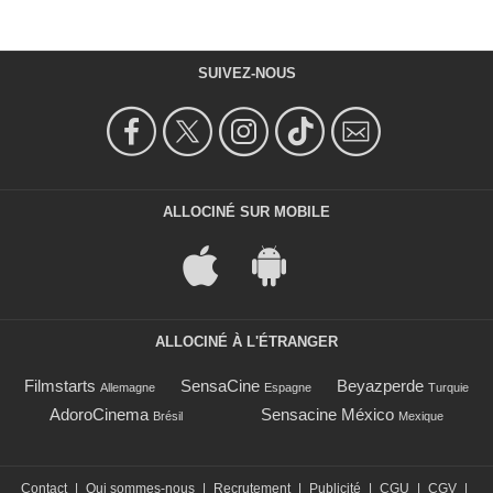
SUIVEZ-NOUS
ALLOCINÉ SUR MOBILE
ALLOCINÉ À L'ÉTRANGER
Filmstarts
SensaCine
Beyazperde
Allemagne
Espagne
Turquie
AdoroCinema
Sensacine México
Brésil
Mexique
Contact
|
Qui sommes-nous
|
Recrutement
|
Publicité
|
CGU
|
CGV
|