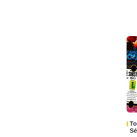
To
Sé