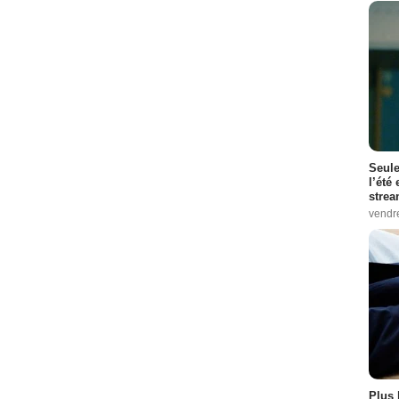
Seule
l’été
stre
vendr
Plus 