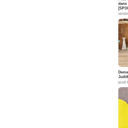
dans 
[SPO
vendr
Demai
Judit
jeudi 