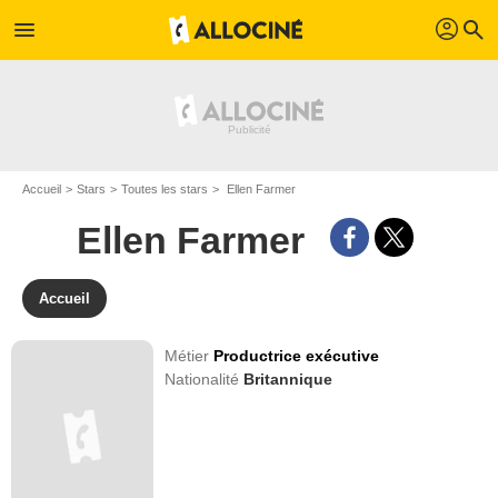
profil
menu
search
Accueil
Stars
Toutes les stars
Ellen Farmer
Ellen Farmer
Accueil
Métier
Productrice exécutive
Nationalité
Britannique