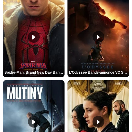
Spider-Man: Brand New Day Bande-annonce VO STFR
L'Odyssée Bande-annonce VO STFR