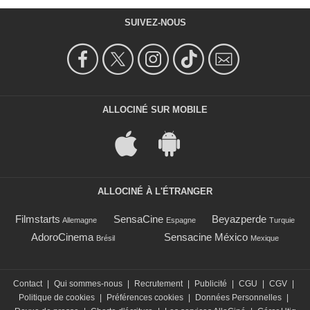
SUIVEZ-NOUS
ALLOCINÉ SUR MOBILE
ALLOCINÉ À L'ÉTRANGER
Filmstarts
SensaCine
Beyazperde
Allemagne
Espagne
Turquie
AdoroCinema
Sensacine México
Brésil
Mexique
Contact
|
Qui sommes-nous
|
Recrutement
|
Publicité
|
CGU
|
CGV
|
Politique de cookies
|
Préférences cookies
|
Données Personnelles
|