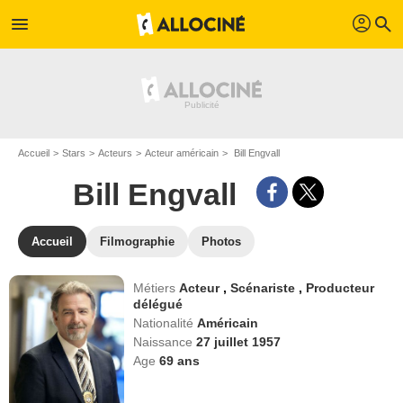
profil
menu
search
Accueil
Stars
Acteurs
Acteur américain
Bill Engvall
Bill Engvall
Accueil
Filmographie
Photos
Métiers
Acteur
,
Scénariste
,
Producteur
délégué
Nationalité
Américain
Naissance
27 juillet 1957
Age
69
ans