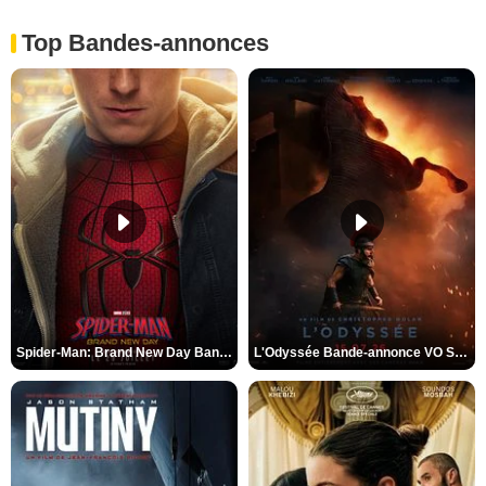
Top Bandes-annonces
Spider-Man: Brand New Day Bande-annonce VO STFR
L'Odyssée Bande-annonce VO STFR