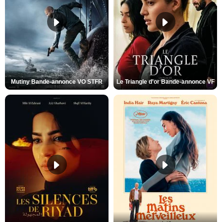
Mutiny Bande-annonce VO STFR
Le Triangle d'or Bande-annonce VF