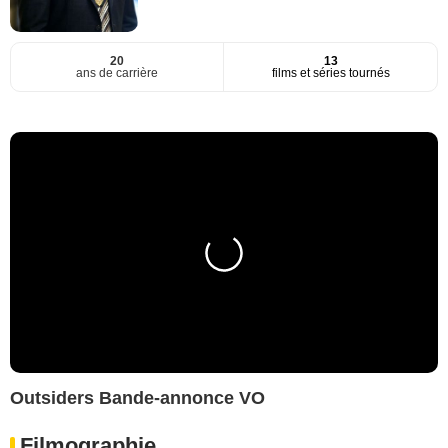
20
13
ans de carrière
films et séries tournés
Outsiders Bande-annonce VO
Filmographie