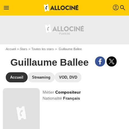
profil
menu
search
Accueil
Stars
Toutes les stars
Guillaume Ballee
Guillaume Ballee
Accueil
Streaming
VOD, DVD
Métier
Compositeur
Nationalité
Français