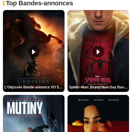
Top Bandes-annonces
L'Odyssée Bande-annonce VO STFR
Spider-Man: Brand New Day Bande-annonce VO STFR