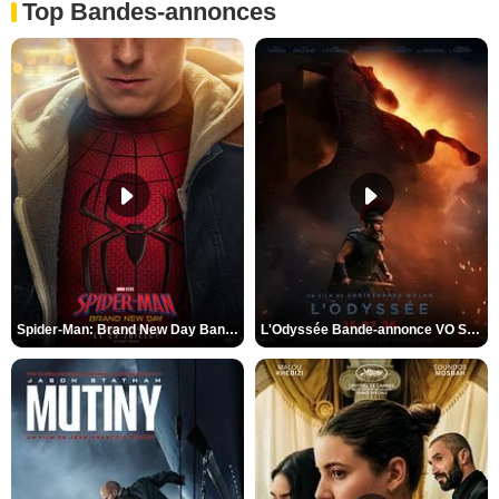
Top Bandes-annonces
Spider-Man: Brand New Day Bande-annonce VO STFR
L'Odyssée Bande-annonce VO STFR