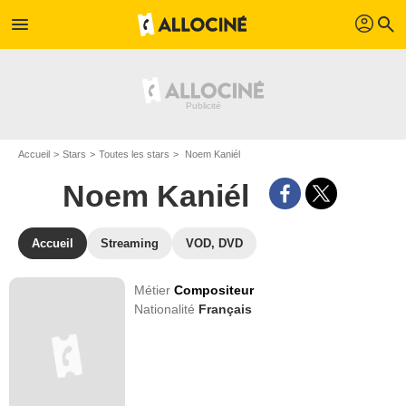
profil
menu
search
Accueil
Stars
Toutes les stars
Noem Kaniél
Noem Kaniél
Accueil
Streaming
VOD, DVD
Métier
Compositeur
Nationalité
Français