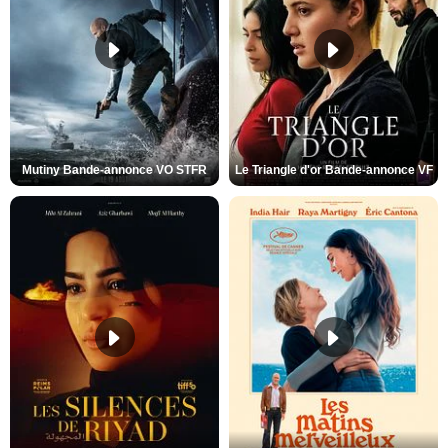
Mutiny Bande-annonce VO STFR
Le Triangle d'or Bande-annonce VF