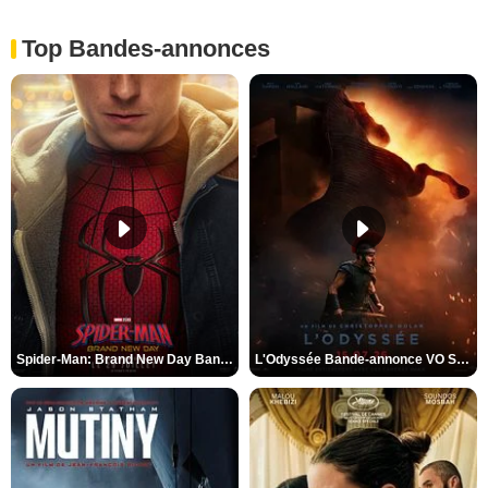
Top Bandes-annonces
Spider-Man: Brand New Day Bande-annonce VO STFR
L'Odyssée Bande-annonce VO STFR