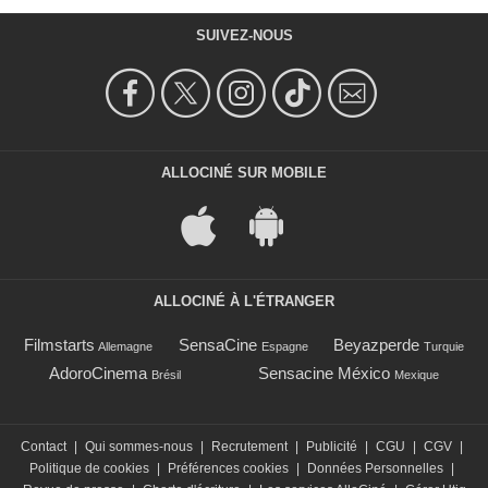
SUIVEZ-NOUS
ALLOCINÉ SUR MOBILE
ALLOCINÉ À L'ÉTRANGER
Filmstarts
SensaCine
Beyazperde
Allemagne
Espagne
Turquie
AdoroCinema
Sensacine México
Brésil
Mexique
Contact
|
Qui sommes-nous
|
Recrutement
|
Publicité
|
CGU
|
CGV
|
Politique de cookies
|
Préférences cookies
|
Données Personnelles
|