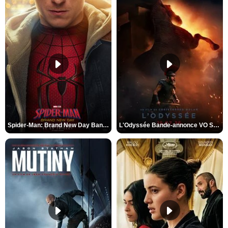
Spider-Man: Brand New Day Bande-annonce VO STFR
L'Odyssée Bande-annonce VO STFR