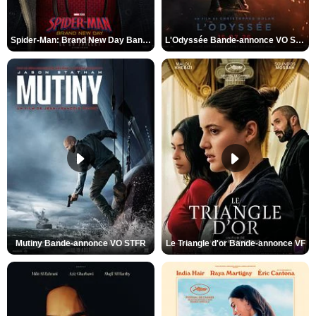
Spider-Man: Brand New Day Bande-annonce VO STFR
L'Odyssée Bande-annonce VO STFR
Mutiny Bande-annonce VO STFR
Le Triangle d'or Bande-annonce VF