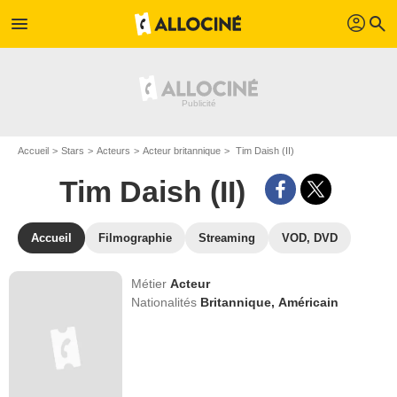
profil
menu
search
Accueil
Stars
Acteurs
Acteur britannique
Tim Daish (II)
Tim Daish (II)
Accueil
Filmographie
Streaming
VOD, DVD
Métier
Acteur
Nationalités
Britannique,
Américain