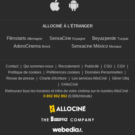
ALLOCINÉ À L'ÉTRANGER
Filmstarts
SensaCine
Beyazperde
Allemagne
Espagne
Turquie
AdoroCinema
Sensacine México
Brésil
Mexique
Contact
|
Qui sommes-nous
|
Recrutement
|
Publicité
|
CGU
|
CGV
|
Politique de cookies
|
Préférences cookies
|
Données Personnelles
|
Revue de presse
|
Charte d'écriture
|
Les services AlloCiné
|
Gérer Utiq
|
©AlloCiné
Retrouvez tous les horaires et infos de votre cinéma sur le numéro AlloCiné :
0 892 892 892
(0,90€/minute)