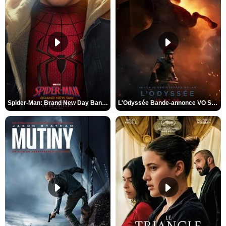
Spider-Man: Brand New Day Bande-annonce VO STFR
L'Odyssée Bande-annonce VO STFR