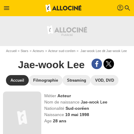
profil
menu
search
Accueil
Stars
Acteurs
Acteur sud-coréen
Jae-wook Lee dit Jae-wook Lee
Jae-wook Lee
Accueil
Filmographie
Streaming
VOD, DVD
Métier
Acteur
Nom de naissance
Jae-wook Lee
Nationalité
Sud-coréen
Naissance
10 mai 1998
Age
28
ans