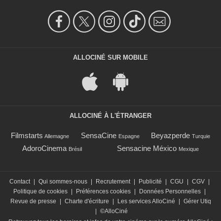
ALLOCINÉ SUR MOBILE
ALLOCINÉ À L'ÉTRANGER
Filmstarts
SensaCine
Beyazperde
Allemagne
Espagne
Turquie
AdoroCinema
Sensacine México
Brésil
Mexique
Contact
|
Qui sommes-nous
|
Recrutement
|
Publicité
|
CGU
|
CGV
|
Politique de cookies
|
Préférences cookies
|
Données Personnelles
|
Revue de presse
|
Charte d'écriture
|
Les services AlloCiné
|
Gérer Utiq
|
©AlloCiné