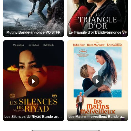
Mutiny Bande-annonce VO STFR
Le Triangle d'or Bande-annonce VF
Les Silences de Riyad Bande-annonce VO STFR
Les Matins merveilleux Bande-annonce VF