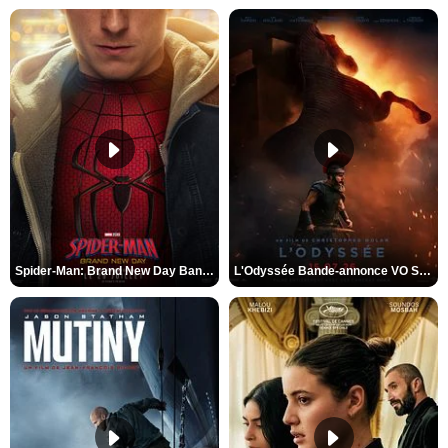
Spider-Man: Brand New Day Bande-annonce VO STFR
L'Odyssée Bande-annonce VO STFR