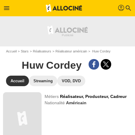
profil
menu
search
Accueil
Stars
Réalisateurs
Réalisateur américain
Huw Cordey
Huw Cordey
Accueil
Streaming
VOD, DVD
Métiers
Réalisateur,
Producteur,
Cadreur
Nationalité
Américain