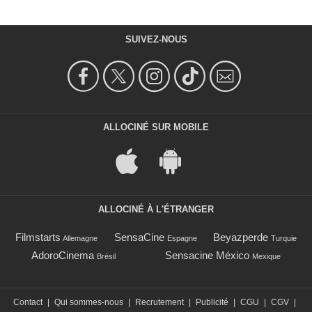
SUIVEZ-NOUS
ALLOCINÉ SUR MOBILE
ALLOCINÉ À L'ÉTRANGER
Filmstarts
SensaCine
Beyazperde
Allemagne
Espagne
Turquie
AdoroCinema
Sensacine México
Brésil
Mexique
Contact
|
Qui sommes-nous
|
Recrutement
|
Publicité
|
CGU
|
CGV
|