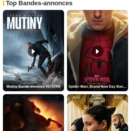
Top Bandes-annonces
Mutiny Bande-annonce VO STFR
Spider-Man: Brand New Day Bande-annonce VO STFR