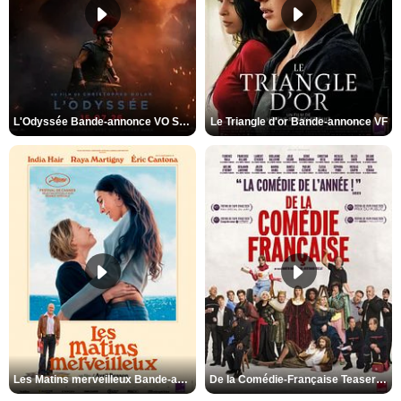
L'Odyssée Bande-annonce VO STFR
Le Triangle d'or Bande-annonce VF
Les Matins merveilleux Bande-annonce VF
De la Comédie-Française Teaser VF