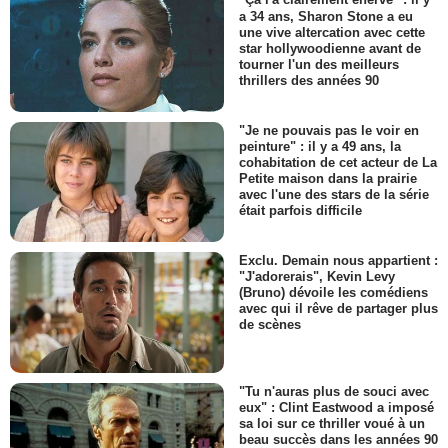
"Ça l'a clairement énervé" : il y
a 34 ans, Sharon Stone a eu
une vive altercation avec cette
star hollywoodienne avant de
tourner l'un des meilleurs
thrillers des années 90
"Je ne pouvais pas le voir en
peinture" : il y a 49 ans, la
cohabitation de cet acteur de La
Petite maison dans la prairie
avec l'une des stars de la série
était parfois difficile
Exclu. Demain nous appartient :
"J'adorerais", Kevin Levy
(Bruno) dévoile les comédiens
avec qui il rêve de partager plus
de scènes
"Tu n'auras plus de souci avec
eux" : Clint Eastwood a imposé
sa loi sur ce thriller voué à un
beau succès dans les années 90