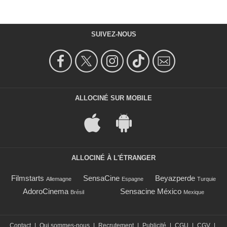
SUIVEZ-NOUS
ALLOCINÉ SUR MOBILE
ALLOCINÉ À L'ÉTRANGER
Filmstarts
SensaCine
Beyazperde
Allemagne
Espagne
Turquie
AdoroCinema
Sensacine México
Brésil
Mexique
Contact
|
Qui sommes-nous
|
Recrutement
|
Publicité
|
CGU
|
CGV
|