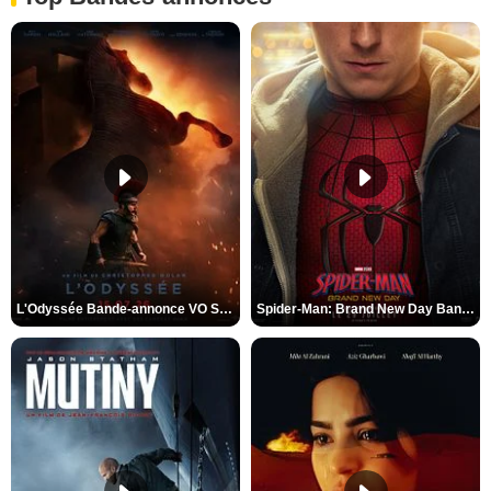
L'Odyssée Bande-annonce VO STFR
Spider-Man: Brand New Day Bande-annonce VO STFR