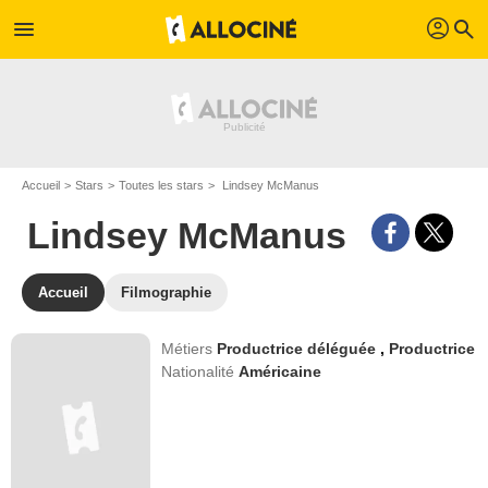
profil
menu
search
Accueil
Stars
Toutes les stars
Lindsey McManus
Lindsey McManus
Accueil
Filmographie
Métiers
Productrice déléguée
,
Productrice
Nationalité
Américaine