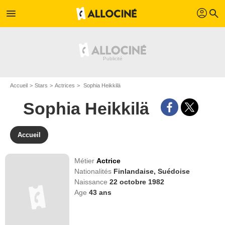
profil
menu
search
Accueil
Stars
Actrices
Sophia Heikkilä
Sophia Heikkilä
Accueil
Métier
Actrice
Nationalités
Finlandaise,
Suédoise
Naissance
22 octobre 1982
Age
43
ans