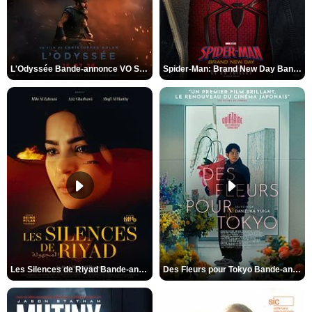
L'Odyssée Bande-annonce VO STFR
Spider-Man: Brand New Day Bande-annonce VO STFR
Les Silences de Riyad Bande-annonce VO STFR
Des Fleurs pour Tokyo Bande-annonce VO STFR