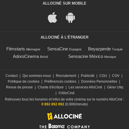
ALLOCINÉ SUR MOBILE
ALLOCINÉ À L'ÉTRANGER
Filmstarts
SensaCine
Beyazperde
Allemagne
Espagne
Turquie
AdoroCinema
Sensacine México
Brésil
Mexique
Contact
|
Qui sommes-nous
|
Recrutement
|
Publicité
|
CGU
|
CGV
|
Politique de cookies
|
Préférences cookies
|
Données Personnelles
|
Revue de presse
|
Charte d'écriture
|
Les services AlloCiné
|
Gérer Utiq
|
©AlloCiné
Retrouvez tous les horaires et infos de votre cinéma sur le numéro AlloCiné :
0 892 892 892
(0,90€/minute)