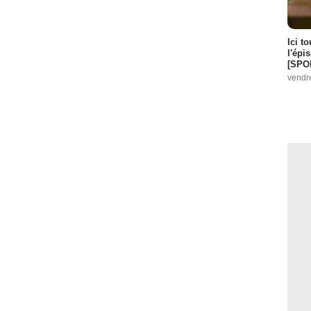
Ici t
l'épi
[SPO
vendr