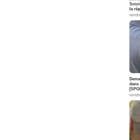
Soizi
la ré
vendr
Demai
dans 
[SPO
vendr