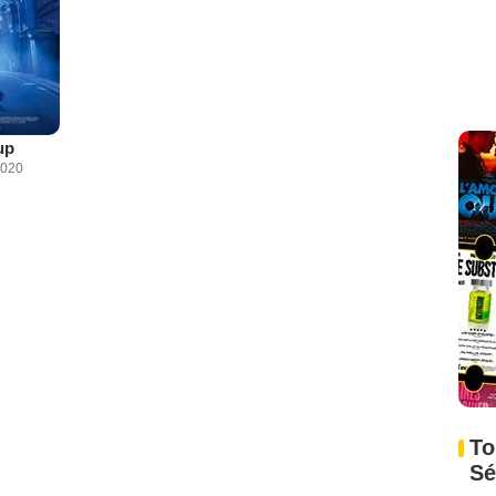
up
2020
To
Sé