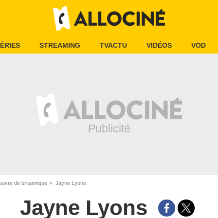
ÉRIES
STREAMING
TVACTU
VIDÉOS
VOD
oeuvre de britannique
Jayne Lyons
Jayne Lyons