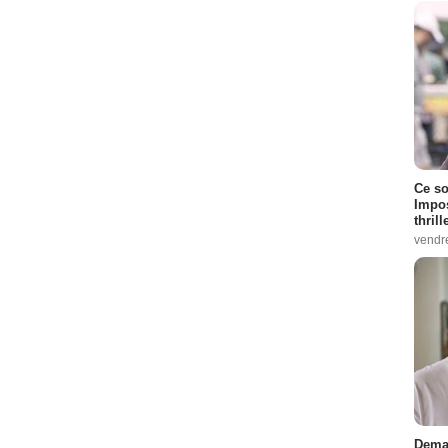
Ce so
Impos
thrill
vendr
Demai