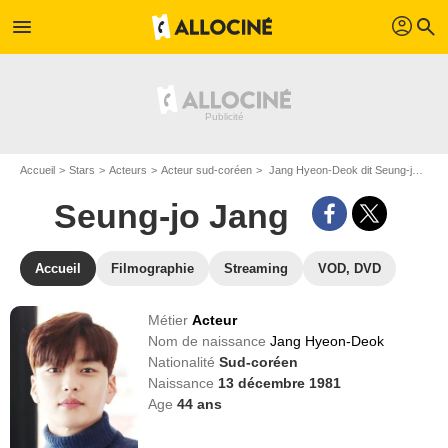
profil
menu
search
Accueil
Stars
Acteurs
Acteur sud-coréen
Jang Hyeon-Deok dit Seung-jo Jang
Seung-jo Jang
Accueil
Filmographie
Streaming
VOD, DVD
Métier
Acteur
Nom de naissance
Jang Hyeon-Deok
Nationalité
Sud-coréen
Naissance
13 décembre 1981
Age
44
ans