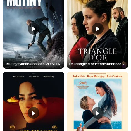
Mutiny Bande-annonce VO STFR
Le Triangle d'or Bande-annonce VF