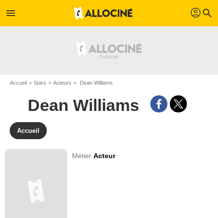
profil
menu
search
Accueil
Stars
Acteurs
Dean Williams
Dean Williams
Accueil
Métier
Acteur