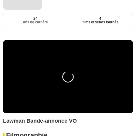
24
4
ans de carrière
films et séries tournés
Lawman Bande-annonce VO
Filmographie