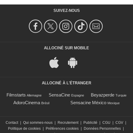
SUIVEZ-NOUS
ALLOCINÉ SUR MOBILE
ALLOCINÉ À L'ÉTRANGER
Filmstarts
SensaCine
Beyazperde
Allemagne
Espagne
Turquie
AdoroCinema
Sensacine México
Brésil
Mexique
Contact
|
Qui sommes-nous
|
Recrutement
|
Publicité
|
CGU
|
CGV
|
Politique de cookies
|
Préférences cookies
|
Données Personnelles
|