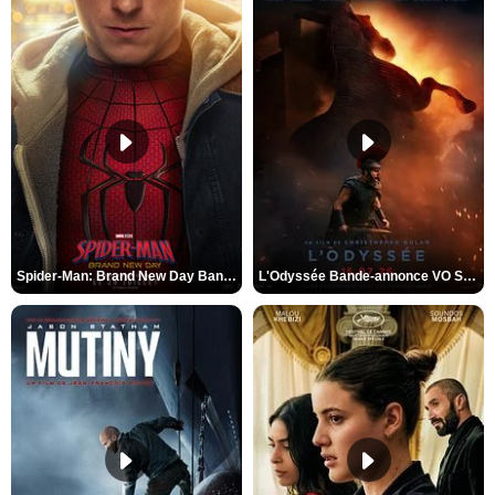
Spider-Man: Brand New Day Bande-annonce VO STFR
L'Odyssée Bande-annonce VO STFR