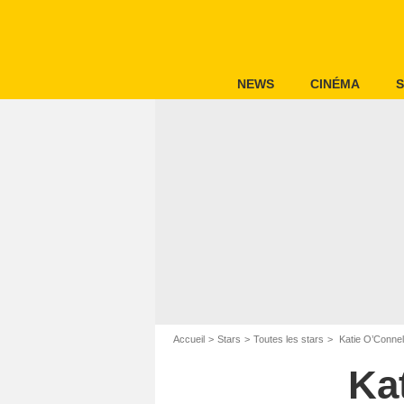
NEWS
CINÉMA
S
Accueil
Stars
Toutes les stars
Katie O’Connel
Ka