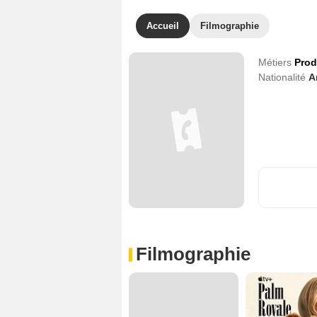
Accueil
Filmographie
Métiers
Prod
Nationalité
A
Filmographie