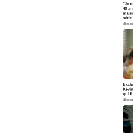
"Je n
49 an
maiso
série 
diman
Exclu
Kevin
qui i
diman