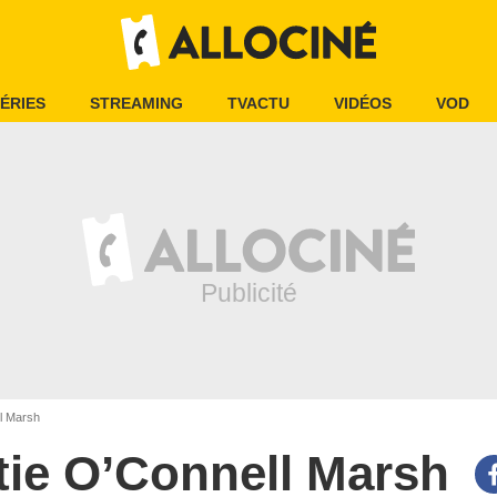
ÉRIES
STREAMING
TVACTU
VIDÉOS
VOD
l Marsh
tie O’Connell Marsh