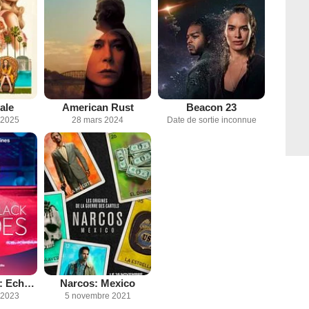
ale
American Rust
Beacon 23
 2025
28 mars 2024
Date de sortie inconnue
Orphan Black : Echoes
Narcos: Mexico
 2023
5 novembre 2021