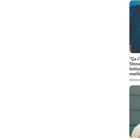
"Ça l
Stone
holly
meill
diman