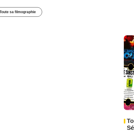
Toute sa filmographie
To
Sé