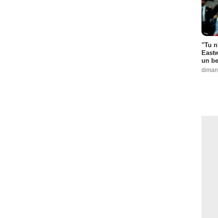
"Tu n
Eastw
un be
diman