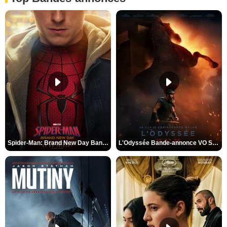
Spider-Man: Brand New Day Bande-annonce VO STFR
L'Odyssée Bande-annonce VO STFR