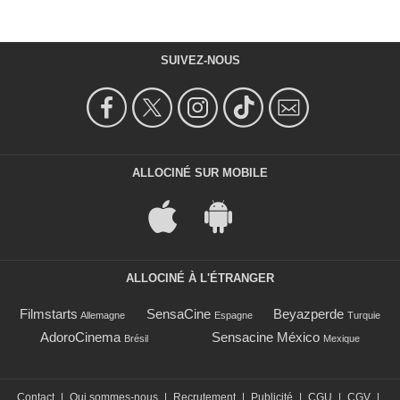
SUIVEZ-NOUS
ALLOCINÉ SUR MOBILE
ALLOCINÉ À L'ÉTRANGER
Filmstarts
SensaCine
Beyazperde
Allemagne
Espagne
Turquie
AdoroCinema
Sensacine México
Brésil
Mexique
Contact
|
Qui sommes-nous
|
Recrutement
|
Publicité
|
CGU
|
CGV
|