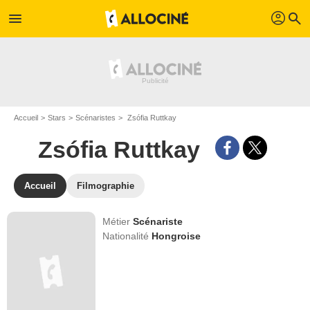
profil
menu
search
Accueil
Stars
Scénaristes
Zsófia Ruttkay
Zsófia Ruttkay
Accueil
Filmographie
Métier
Scénariste
Nationalité
Hongroise