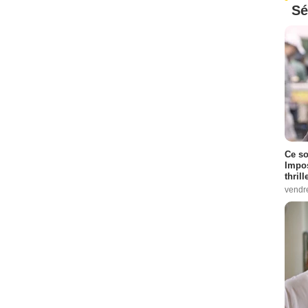
Sé
Ce so
Impos
thrill
vendr