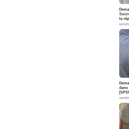
Demai
Soizi
la ré
vendr
Demai
dans 
[SPO
vendr