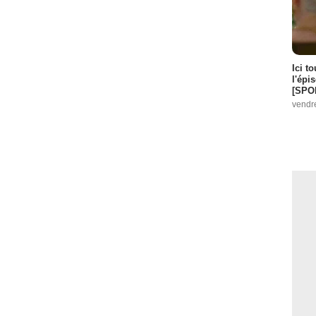
Ici t
l'épi
[SPO
vendr