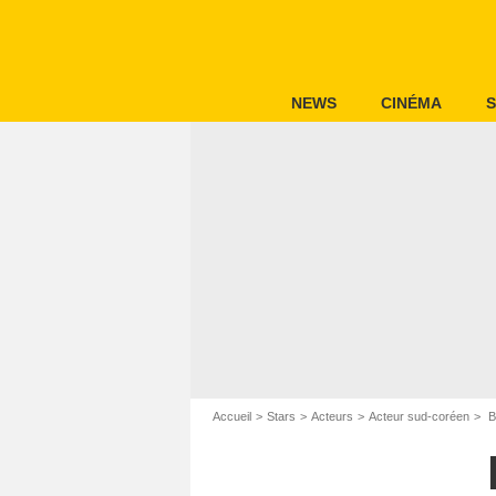
NEWS
CINÉMA
S
Accueil
Stars
Acteurs
Acteur sud-coréen
B