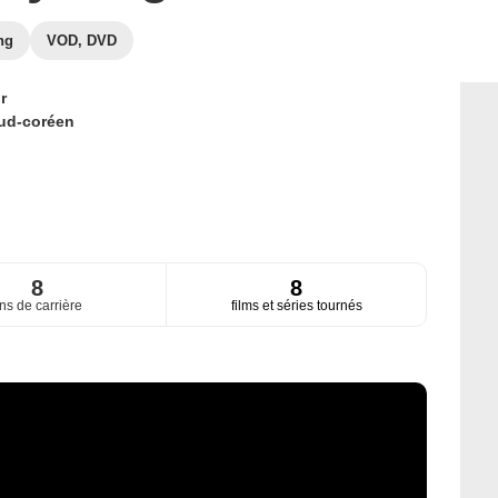
ng
VOD, DVD
r
ud-coréen
8
8
ns de carrière
films et séries tournés