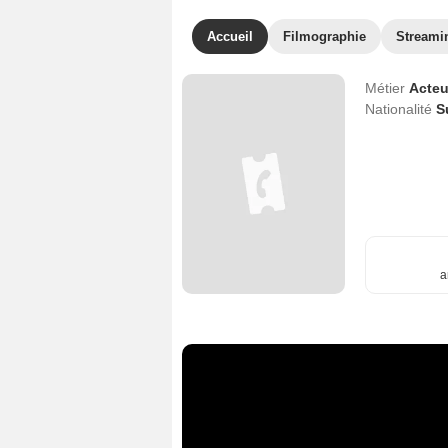
Accueil
Filmographie
Streami
Métier
Acteu
Nationalité
S
a