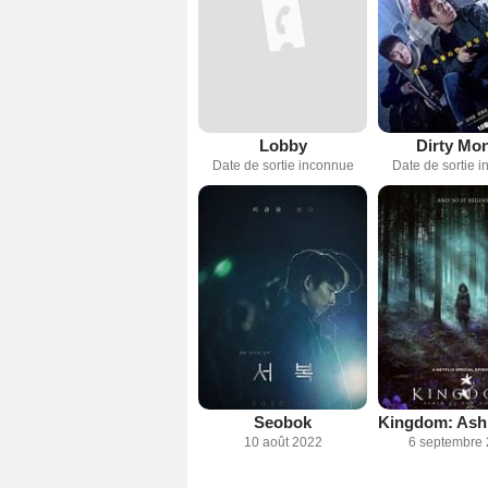
Lobby
Dirty Mo
Date de sortie inconnue
Date de sortie 
Seobok
10 août 2022
6 septembre