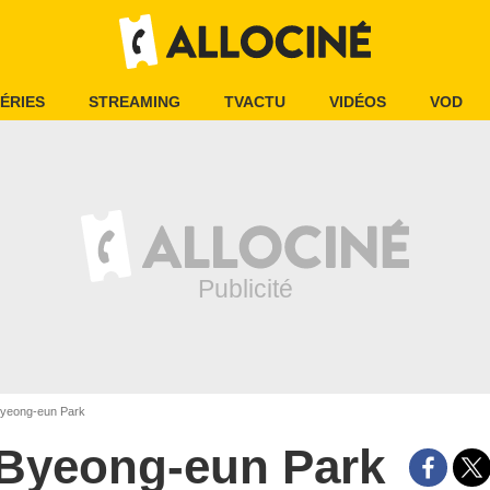
ÉRIES
STREAMING
TVACTU
VIDÉOS
VOD
yeong-eun Park
Byeong-eun Park