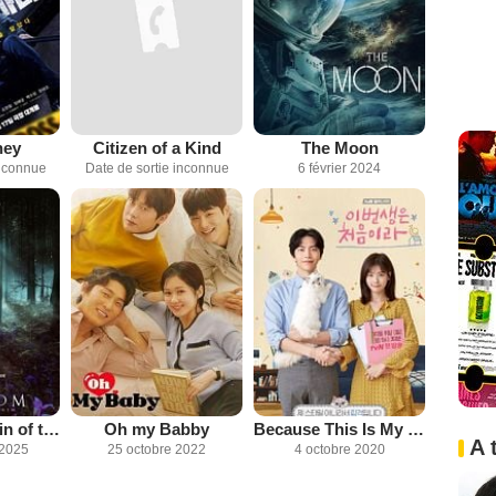
ney
Citizen of a Kind
The Moon
inconnue
Date de sortie inconnue
6 février 2024
Kingdom: Ashin of the North
Oh my Babby
Because This Is My First Life
A 
 2025
25 octobre 2022
4 octobre 2020