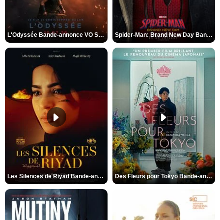
L'Odyssée Bande-annonce VO STFR
Spider-Man: Brand New Day Bande-annonce VO STFR
Les Silences de Riyad Bande-annonce VO STFR
Des Fleurs pour Tokyo Bande-annonce VO STFR