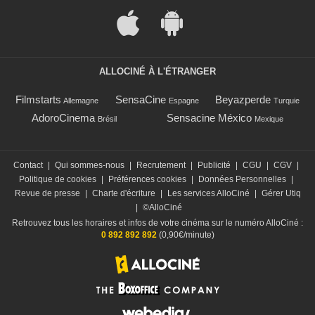
ALLOCINÉ À L'ÉTRANGER
Filmstarts
SensaCine
Beyazperde
Allemagne
Espagne
Turquie
AdoroCinema
Sensacine México
Brésil
Mexique
Contact
|
Qui sommes-nous
|
Recrutement
|
Publicité
|
CGU
|
CGV
|
Politique de cookies
|
Préférences cookies
|
Données Personnelles
|
Revue de presse
|
Charte d'écriture
|
Les services AlloCiné
|
Gérer Utiq
|
©AlloCiné
Retrouvez tous les horaires et infos de votre cinéma sur le numéro AlloCiné :
0 892 892 892
(0,90€/minute)