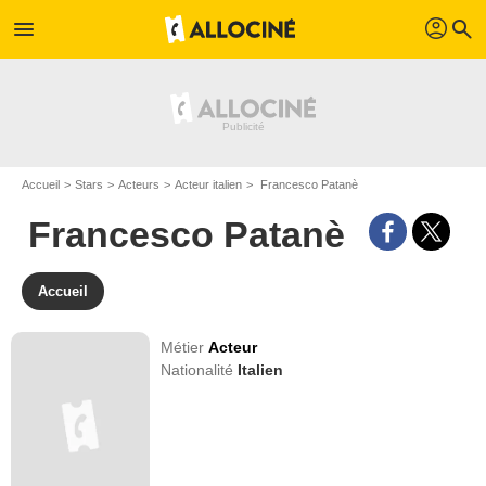
profil
menu
search
Accueil
Stars
Acteurs
Acteur italien
Francesco Patanè
Francesco Patanè
Accueil
Métier
Acteur
Nationalité
Italien