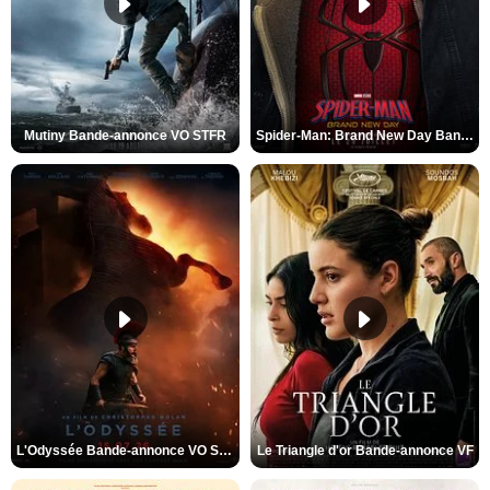
Mutiny Bande-annonce VO STFR
Spider-Man: Brand New Day Bande-annonce VO STFR
L'Odyssée Bande-annonce VO STFR
Le Triangle d'or Bande-annonce VF