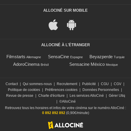
ALLOCINÉ SUR MOBILE
ALLOCINÉ À L'ÉTRANGER
Filmstarts
SensaCine
Beyazperde
Allemagne
Espagne
Turquie
AdoroCinema
Sensacine México
Brésil
Mexique
Contact
|
Qui sommes-nous
|
Recrutement
|
Publicité
|
CGU
|
CGV
|
Politique de cookies
|
Préférences cookies
|
Données Personnelles
|
Revue de presse
|
Charte d'écriture
|
Les services AlloCiné
|
Gérer Utiq
|
©AlloCiné
Retrouvez tous les horaires et infos de votre cinéma sur le numéro AlloCiné :
0 892 892 892
(0,90€/minute)