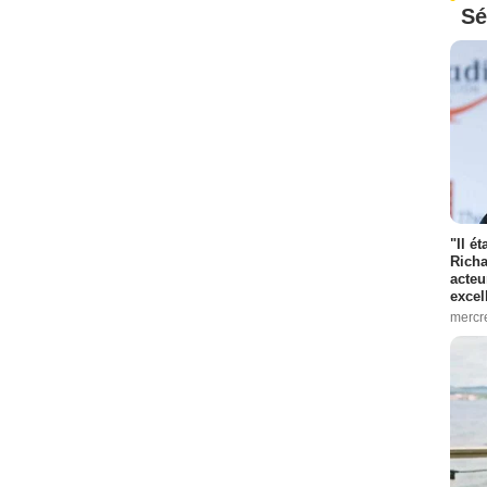
Sé
"Il é
Richa
acteu
excel
mercr