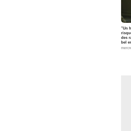
"Un h
risqu
des r
bel 
mercr