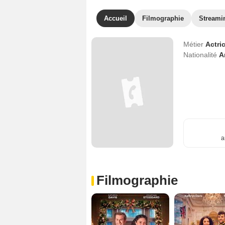
Accueil
Filmographie
Streami
Métier
Actri
Nationalité
A
a
Filmographie