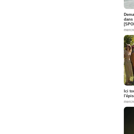
Demai
dans 
[SPO
mercr
Ici t
l'épi
mercr