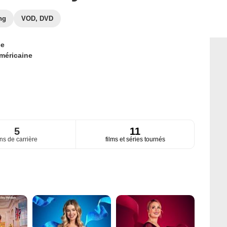
ng
VOD, DVD
ce
méricaine
5
11
ns de carrière
films et séries tournés