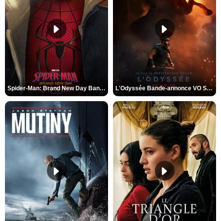
Spider-Man: Brand New Day Bande-annonce VO STFR
L'Odyssée Bande-annonce VO STFR