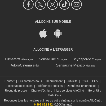
ALLOCINÉ SUR MOBILE
ALLOCINÉ À L'ÉTRANGER
Filmstarts
SensaCine
Beyazperde
Allemagne
Espagne
Turquie
AdoroCinema
Sensacine México
Brésil
Mexique
Contact
|
Qui sommes-nous
|
Recrutement
|
Publicité
|
CGU
|
CGV
|
Politique de cookies
|
Préférences cookies
|
Données Personnelles
|
Revue de presse
|
Charte d'écriture
|
Les services AlloCiné
|
Gérer Utiq
|
©AlloCiné
Retrouvez tous les horaires et infos de votre cinéma sur le numéro AlloCiné :
0 892 892 892
(0,90€/minute)