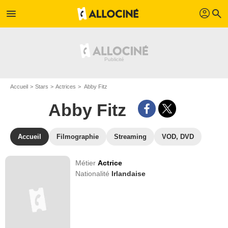
profil
menu
search
Accueil
Stars
Actrices
Abby Fitz
Abby Fitz
Accueil
Filmographie
Streaming
VOD, DVD
Métier
Actrice
Nationalité
Irlandaise