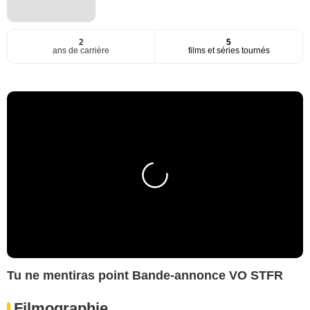
2
5
ans de carrière
films et séries tournés
Tu ne mentiras point Bande-annonce VO STFR
Filmographie