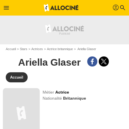
profil
menu
search
Accueil
Stars
Actrices
Actrice britannique
Ariella Glaser
Ariella Glaser
Accueil
Métier
Actrice
Nationalité
Britannique