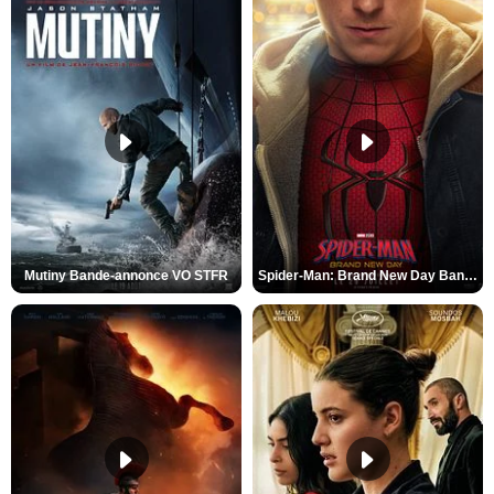
Mutiny Bande-annonce VO STFR
Spider-Man: Brand New Day Bande-annonce VO STFR