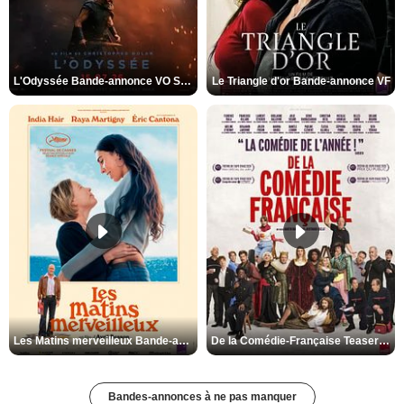
L'Odyssée Bande-annonce VO STFR
Le Triangle d'or Bande-annonce VF
Les Matins merveilleux Bande-annonce VF
De la Comédie-Française Teaser VF
Bandes-annonces à ne pas manquer