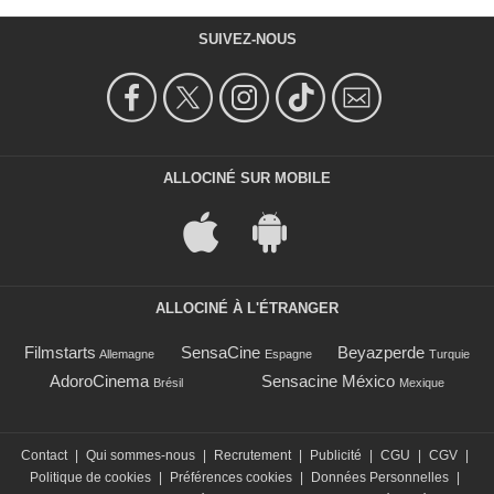
SUIVEZ-NOUS
ALLOCINÉ SUR MOBILE
ALLOCINÉ À L'ÉTRANGER
Filmstarts
SensaCine
Beyazperde
Allemagne
Espagne
Turquie
AdoroCinema
Sensacine México
Brésil
Mexique
Contact
|
Qui sommes-nous
|
Recrutement
|
Publicité
|
CGU
|
CGV
|
Politique de cookies
|
Préférences cookies
|
Données Personnelles
|