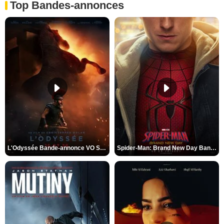
Top Bandes-annonces
L'Odyssée Bande-annonce VO STFR
Spider-Man: Brand New Day Bande-annonce VO STFR