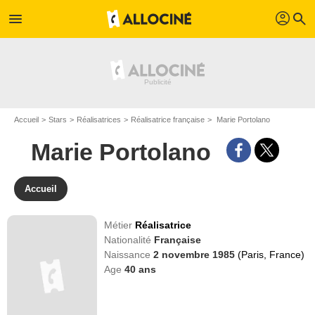
profil
menu
search
Accueil
Stars
Réalisatrices
Réalisatrice française
Marie Portolano
Marie Portolano
Accueil
Métier
Réalisatrice
Nationalité
Française
Naissance
2 novembre 1985
(Paris, France)
Age
40
ans