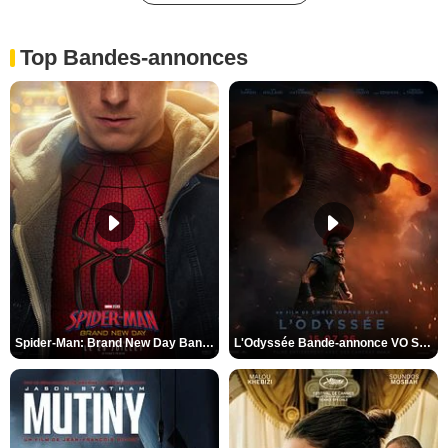
Top Bandes-annonces
Spider-Man: Brand New Day Bande-annonce VO STFR
L'Odyssée Bande-annonce VO STFR