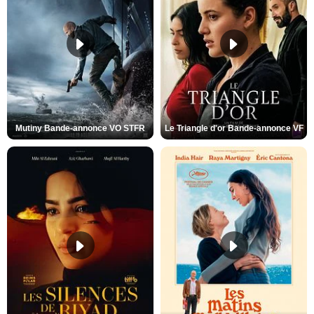
Mutiny Bande-annonce VO STFR
Le Triangle d'or Bande-annonce VF