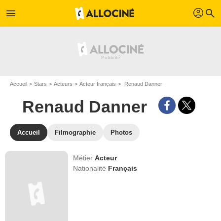
profil
menu
search
Accueil
Stars
Acteurs
Acteur français
Renaud Danner
Renaud Danner
Accueil
Filmographie
Photos
Métier
Acteur
Nationalité
Français