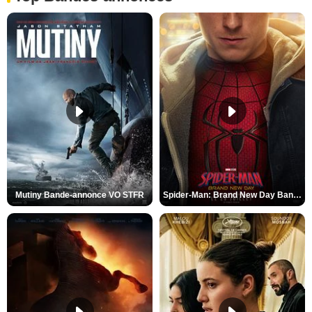
Mutiny Bande-annonce VO STFR
Spider-Man: Brand New Day Bande-annonce VO STFR