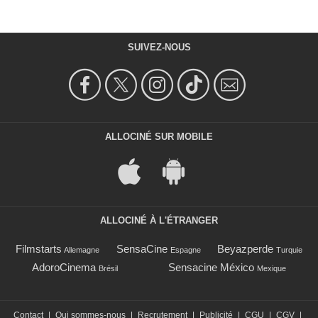
SUIVEZ-NOUS
ALLOCINÉ SUR MOBILE
ALLOCINÉ À L'ÉTRANGER
Filmstarts
SensaCine
Beyazperde
Allemagne
Espagne
Turquie
AdoroCinema
Sensacine México
Brésil
Mexique
Contact
|
Qui sommes-nous
|
Recrutement
|
Publicité
|
CGU
|
CGV
|