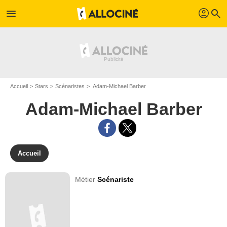
profil
menu
search
Accueil
Stars
Scénaristes
Adam-Michael Barber
Adam-Michael Barber
Accueil
Métier
Scénariste