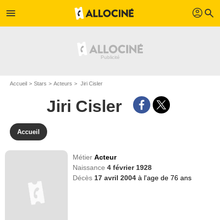
profil
menu
search
Accueil
Stars
Acteurs
Jiri Cisler
Jiri Cisler
Accueil
Métier
Acteur
Naissance
4 février 1928
Décès
17 avril 2004
à l'age de 76 ans