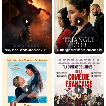
L'Odyssée Bande-annonce VO STFR
Le Triangle d'or Bande-annonce VF