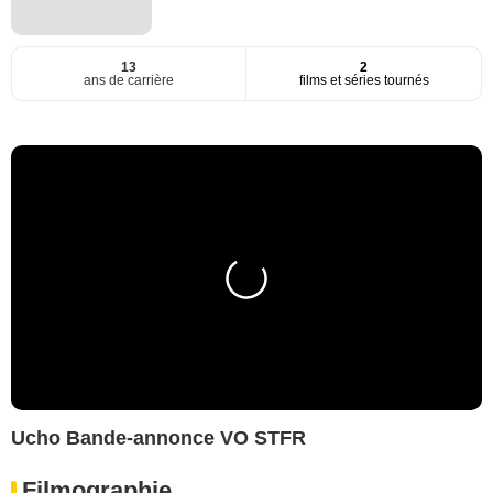
13
2
ans de carrière
films et séries tournés
Ucho Bande-annonce VO STFR
Filmographie