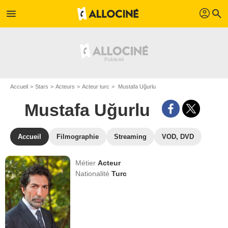
profil
menu
search
Accueil
Stars
Acteurs
Acteur turc
Mustafa Uğurlu
Mustafa Uğurlu
Accueil
Filmographie
Streaming
VOD, DVD
Métier
Acteur
Nationalité
Turc