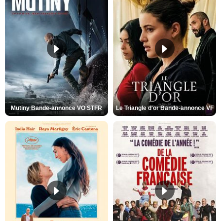
Mutiny Bande-annonce VO STFR
Le Triangle d'or Bande-annonce VF