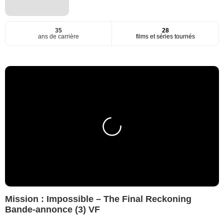
35
28
ans de carrière
films et séries tournés
Mission : Impossible – The Final Reckoning
Bande-annonce (3) VF