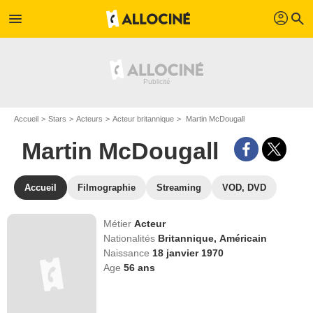
profil
menu
search
Accueil
Stars
Acteurs
Acteur britannique
Martin McDougall
Martin McDougall
Accueil
Filmographie
Streaming
VOD, DVD
Métier
Acteur
Nationalités
Britannique,
Américain
Naissance
18 janvier 1970
Age
56
ans