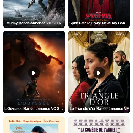
Mutiny Bande-annonce VO STFR
Spider-Man: Brand New Day Bande-annonce VO STFR
L'Odyssée Bande-annonce VO STFR
Le Triangle d'or Bande-annonce VF