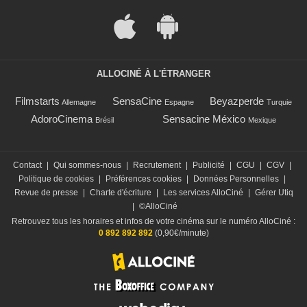
ALLOCINÉ À L'ÉTRANGER
Filmstarts
SensaCine
Beyazperde
Allemagne
Espagne
Turquie
AdoroCinema
Sensacine México
Brésil
Mexique
Contact
|
Qui sommes-nous
|
Recrutement
|
Publicité
|
CGU
|
CGV
|
Politique de cookies
|
Préférences cookies
|
Données Personnelles
|
Revue de presse
|
Charte d'écriture
|
Les services AlloCiné
|
Gérer Utiq
|
©AlloCiné
Retrouvez tous les horaires et infos de votre cinéma sur le numéro AlloCiné :
0 892 892 892
(0,90€/minute)