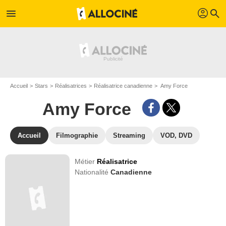
profil
menu
search
Accueil
Stars
Réalisatrices
Réalisatrice canadienne
Amy Force
Amy Force
Accueil
Filmographie
Streaming
VOD, DVD
Métier
Réalisatrice
Nationalité
Canadienne