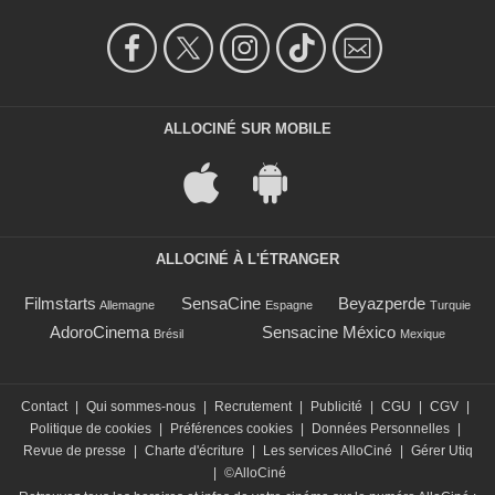
ALLOCINÉ SUR MOBILE
ALLOCINÉ À L'ÉTRANGER
Filmstarts
SensaCine
Beyazperde
Allemagne
Espagne
Turquie
AdoroCinema
Sensacine México
Brésil
Mexique
Contact
|
Qui sommes-nous
|
Recrutement
|
Publicité
|
CGU
|
CGV
|
Politique de cookies
|
Préférences cookies
|
Données Personnelles
|
Revue de presse
|
Charte d'écriture
|
Les services AlloCiné
|
Gérer Utiq
|
©AlloCiné