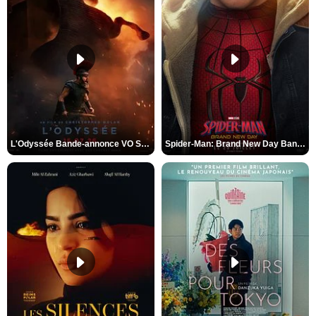
L'Odyssée Bande-annonce VO STFR
Spider-Man: Brand New Day Bande-annonce VO STFR