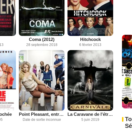
Coma (2012)
Hitchcock
013
28 septembre 2018
6 février 2013
rochée
Point Pleasant, entre le Bien et le Mal
La Caravane de l'étrange
To
05
Date de sortie inconnue
5 juin 2019
Sé