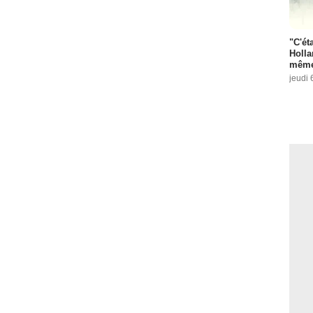
"C'éta
Holla
même
jeudi 