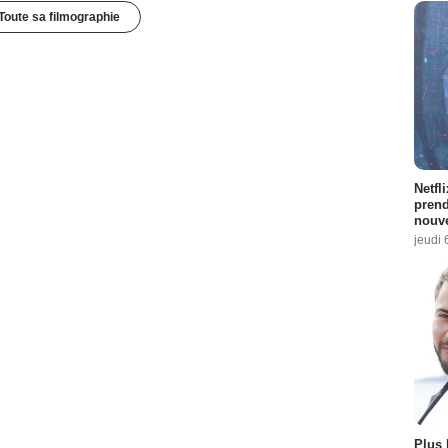
Toute sa filmographie
Netfl
prend
nouve
jeudi 
Plus 