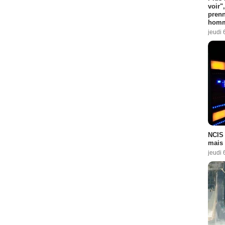
voir"
prenn
homm
jeudi 
NCIS 
mais 
jeudi 