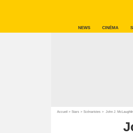
NEWS
CINÉMA
S
Accueil
Stars
Scénaristes
John J. McLaughli
J