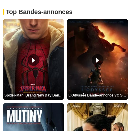
Top Bandes-annonces
Spider-Man: Brand New Day Bande-annonce VO STFR
L'Odyssée Bande-annonce VO STFR