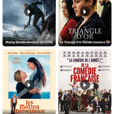
Mutiny Bande-annonce VO STFR
Le Triangle d'or Bande-annonce VF