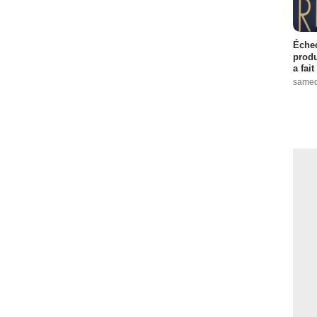
Échec
produ
a fai
samed