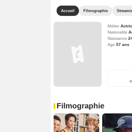
Accueil
Filmographie
Streami
Métier
Actri
Nationalité
A
Naissance
2
Age
57
ans
a
Filmographie