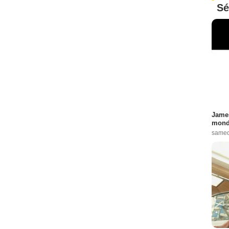
Sé
James
monde
samed