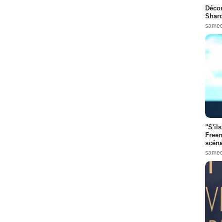
Décon
Shard
samed
"S'il
Freem
scéna
samed