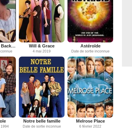
Major League: Back to the Minors
Will & Grace
Astéroïde
inconnue
4 mai 2019
Date de sortie inconnue
ole
Notre belle famille
Melrose Place
 1994
Date de sortie inconnue
6 février 2022