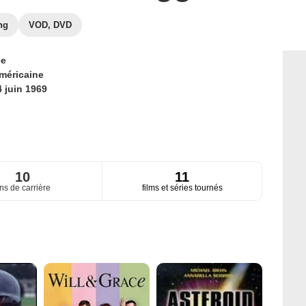
ng
VOD, DVD
ce
méricaine
4 juin 1969
10
11
ns de carrière
films et séries tournés