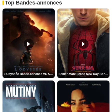
Top Bandes-annonces
L'Odyssée Bande-annonce VO STFR
Spider-Man: Brand New Day Bande-annonce VO STFR