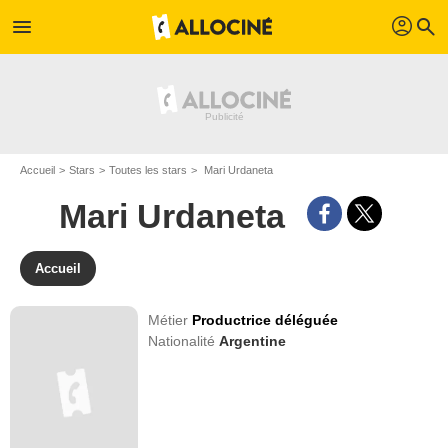
profil
menu
search
Accueil
Stars
Toutes les stars
Mari Urdaneta
Mari Urdaneta
Accueil
Métier
Productrice déléguée
Nationalité
Argentine