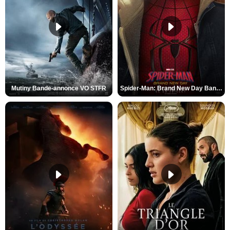
Mutiny Bande-annonce VO STFR
Spider-Man: Brand New Day Bande-annonce VO STFR