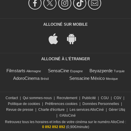
ALLOCINÉ SUR MOBILE
ALLOCINÉ À L'ÉTRANGER
Filmstarts
SensaCine
Beyazperde
Allemagne
Espagne
Turquie
AdoroCinema
Sensacine México
Brésil
Mexique
Contact
|
Qui sommes-nous
|
Recrutement
|
Publicité
|
CGU
|
CGV
|
Politique de cookies
|
Préférences cookies
|
Données Personnelles
|
Revue de presse
|
Charte d'écriture
|
Les services AlloCiné
|
Gérer Utiq
|
©AlloCiné
Retrouvez tous les horaires et infos de votre cinéma sur le numéro AlloCiné :
0 892 892 892
(0,90€/minute)