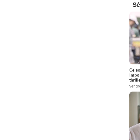
Sé
Ce so
Impos
thrill
vendr