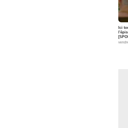
Ici t
l'épi
[SPO
vendr