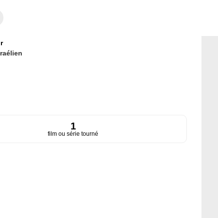
r
sraélien
1
film ou série tourné