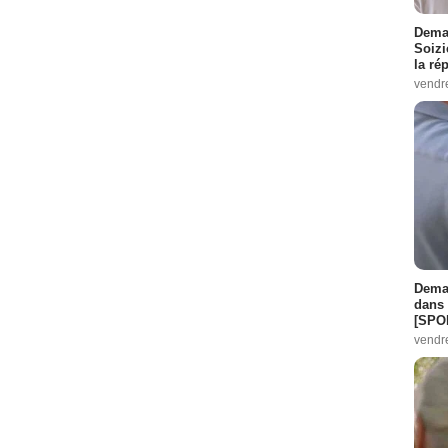
Demai
Soizi
la ré
vendr
Demai
dans 
[SPO
vendr