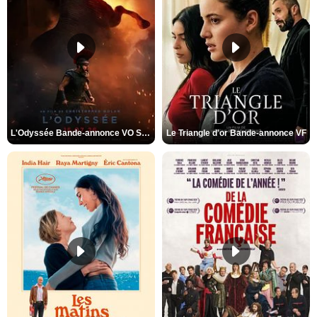
L'Odyssée Bande-annonce VO STFR
Le Triangle d'or Bande-annonce VF