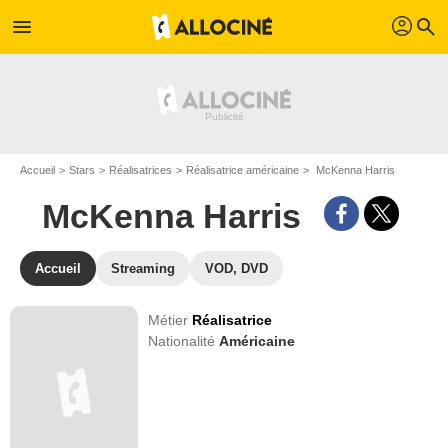
profil
menu
search
Accueil
Stars
Réalisatrices
Réalisatrice américaine
McKenna Harris
McKenna Harris
Accueil
Streaming
VOD, DVD
Métier
Réalisatrice
Nationalité
Américaine