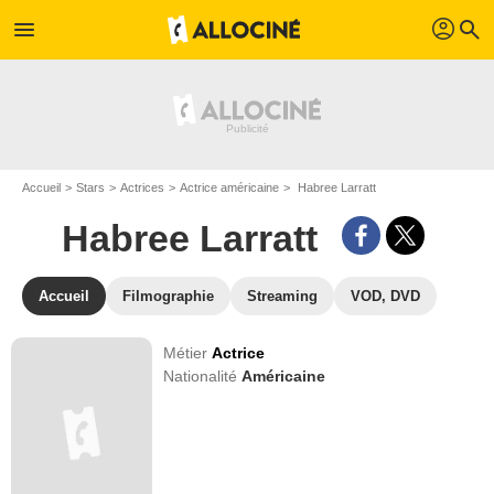
profil
menu
search
Accueil
Stars
Actrices
Actrice américaine
Habree Larratt
Habree Larratt
Accueil
Filmographie
Streaming
VOD, DVD
Métier
Actrice
Nationalité
Américaine