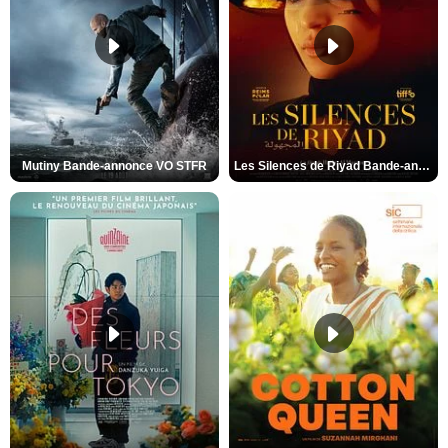
Mutiny Bande-annonce VO STFR
Les Silences de Riyad Bande-annonce VO STFR