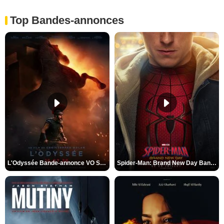
Top Bandes-annonces
L'Odyssée Bande-annonce VO STFR
Spider-Man: Brand New Day Bande-annonce VO STFR