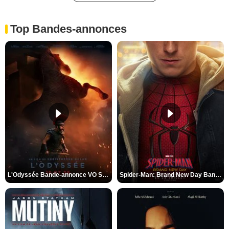
Top Bandes-annonces
L'Odyssée Bande-annonce VO STFR
Spider-Man: Brand New Day Bande-annonce VO STFR