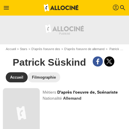
profil
menu
search
Accueil
Stars
D'après l'oeuvre des
D'après l'oeuvre de allemand
Patrick Süskind
Patrick Süskind
Accueil
Filmographie
Métiers
D'après l'oeuvre de,
Scénariste
Nationalité
Allemand