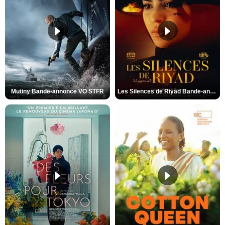
Mutiny Bande-annonce VO STFR
Les Silences de Riyad Bande-annonce VO STFR